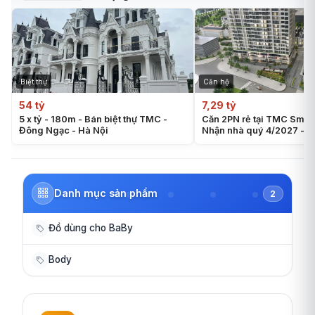
Biệt thự
Căn hộ
54 tỷ
7,29 tỷ
5 x tỷ - 180m - Bán biệt thự TMC -
Căn 2PN rẻ tại TMC Smar
Đông Ngạc - Hà Nội
Nhận nhà quý 4/2027 - Ch
bàn giao full liền tường
Danh mục sản phẩm
2
Đồ dùng cho BaBy
Body