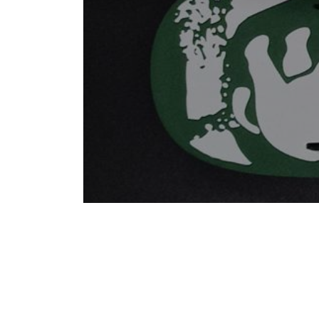
Khám phá bộ 
kết mang đến 
tôi ph