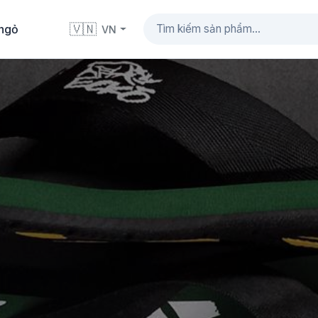
🇻🇳
ngỏ
VN