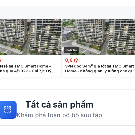
Căn hộ
ỷ
8,6 tỷ
N rẻ tại TMC Smart Home -
3PN góc 94m² giá tốt tại TMC Smart
hà quý 4/2027 - Chỉ 7,29 tỷ,
Home - Không gian lý tưởng cho gia
o full liền tường
đình 3 thế hệ - Trả trước 3tỷ
Tất cả sản phẩm
Khám phá toàn bộ bộ sưu tập