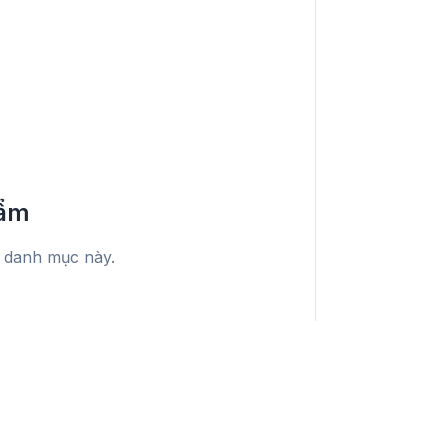
hẩm
g danh mục này.