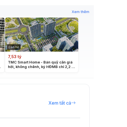
Xem thêm
Căn hộ
7,53 tỷ
TMC Smart Home - Bán quỹ căn giá
hời, không chênh, ký HĐMB chỉ 2,2 tỷ
(30%), Chiết khấu đến 13,5%, 0% lãi
24 tháng
Xem tất cả