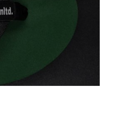
Chúng tôi cam
. Hãy để chúng
ận tâm.