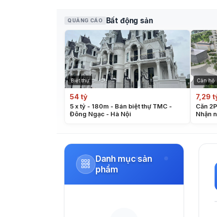
Bất động sản
QUẢNG CÁO
Biệt thự
Căn hộ
54 tỷ
7,29 t
5 x tỷ - 180m - Bán biệt thự TMC -
Căn 2P
Đông Ngạc - Hà Nội
Nhận n
bàn gia
Danh mục sản
phẩm