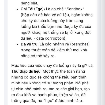
riêng biệt.
Cái Tôi (Ego):
Là cơ chế "Sandbox"
(hộp cát) để bảo vệ dữ liệu, ngăn không
cho ký ức của luồng này tràn sang
luồng kia (nếu bạn nhớ được ký ức của
người khác, hệ thống sẽ bị lỗi xung đột
dữ liệu - data corruption).
Đa vũ trụ:
Là các nhánh rẽ (branches)
trong thuật toán để kiểm thử mọi khả
năng có thể xảy ra.
Mục tiêu của việc chạy đa luồng này là gì? Là
Thu thập dữ liệu
. Một thực thể toàn năng
nhưng cô độc sẽ không thể hiểu bản thân
mình nếu không có sự tương phản. Nó phải
tự chia nhỏ mình ra, tạo ra các giới hạn, tạo
ra đau khổ và hạnh phúc, thiện và ác, để
thông qua đó, nó "học" được mình là ai.