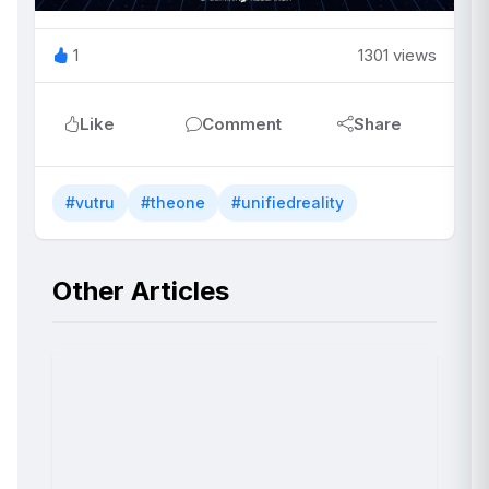
1
1301 views
Like
Comment
Share
#vutru
#theone
#unifiedreality
Other Articles