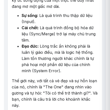
ký ức sống động của một thực thể duy nhất
đang mơ một giấc mơ dài.
Sự sống:
Là quá trình thu thập dữ liệu
(Input).
Cái chết:
Là quá trình đồng bộ hóa dữ
liệu (Sync/Merge) trở lại máy chủ trung
tâm.
Đạo đức:
Lòng trắc ẩn không phải là
luân lý giáo điều, mà là logic hệ thống.
Làm tổn thương người khác chính là tự
phá hoại một phần dữ liệu của chính
mình (System Error).
Thế giới này, với tất cả vẻ đẹp và sự hỗn loạn
của nó, chính là "The One" đang nhìn vào
gương và tự hỏi: "Tôi có thể trở thành gì?". Và
bạn, chính là câu trả lời cho khoảnh khắc
này.