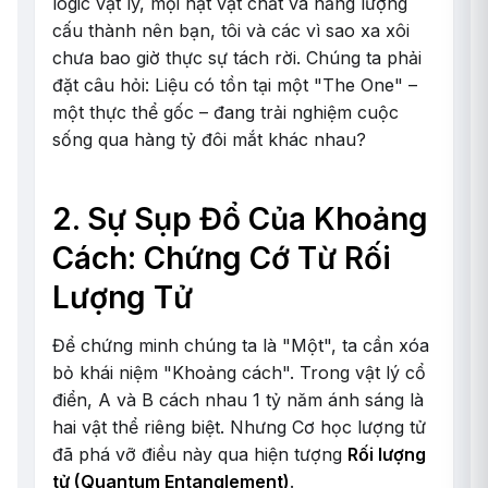
logic vật lý, mọi hạt vật chất và năng lượng
cấu thành nên bạn, tôi và các vì sao xa xôi
chưa bao giờ thực sự tách rời. Chúng ta phải
đặt câu hỏi: Liệu có tồn tại một "The One" –
một thực thể gốc – đang trải nghiệm cuộc
sống qua hàng tỷ đôi mắt khác nhau?
2. Sự Sụp Đổ Của Khoảng
Cách: Chứng Cớ Từ Rối
Lượng Tử
Để chứng minh chúng ta là "Một", ta cần xóa
bỏ khái niệm "Khoảng cách". Trong vật lý cổ
điển, A và B cách nhau 1 tỷ năm ánh sáng là
hai vật thể riêng biệt. Nhưng Cơ học lượng tử
đã phá vỡ điều này qua hiện tượng
Rối lượng
tử (Quantum Entanglement)
.