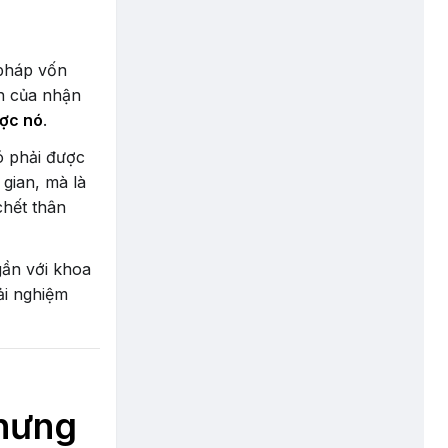
 pháp vốn
ản của nhận
ược nó
.
ó phải được
 gian, mà là
chết thân
gần với khoa
ải nghiệm
nhưng