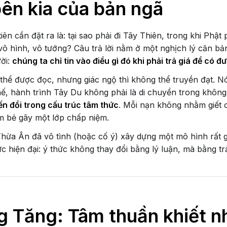
bên kia của bản ngã
iên cần đặt ra là: tại sao phải đi Tây Thiên, trong khi Phật
vô hình, vô tướng? Câu trả lời nằm ở một nghịch lý căn b
ời:
chúng ta chỉ tin vào điều gì đó khi phải trả giá để có đ
 thể được đọc, nhưng giác ngộ thì không thể truyền đạt. N
thế, hành trình Tây Du không phải là di chuyển trong không
ến đổi trong cấu trúc tâm thức
. Mỗi nạn không nhằm giết 
 bẻ gãy một lớp chấp niệm.
hừa Ân đã vô tình (hoặc cố ý) xây dựng một mô hình rất 
c hiện đại: ý thức không thay đổi bằng lý luận, mà bằng tr
 Tăng: Tâm thuần khiết 