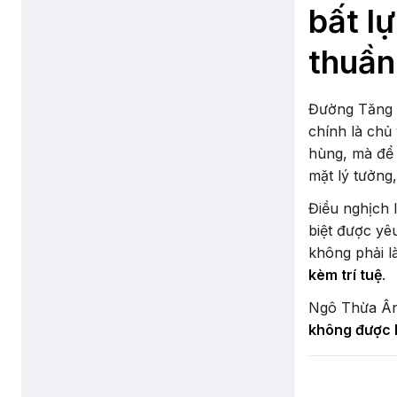
bất l
thuần
Đường Tăng t
chính là chủ
hùng, mà để 
mặt lý tưởng
Điều nghịch 
biệt được yêu
không phải l
kèm trí tuệ
.
Ngô Thừa Ân 
không được b