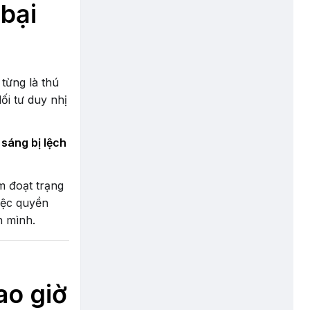
bại
 từng là thú
ối tư duy nhị
 sáng bị lệch
m đoạt trạng
việc quyền
h mình.
ao giờ