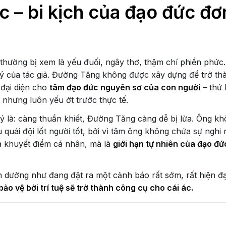
ực – bi kịch của đạo đức đơ
hường bị xem là yếu đuối, ngây thơ, thậm chí phiền phức
 ý của tác giả. Đường Tăng không được xây dựng để trở t
đại diện cho
tâm đạo đức nguyên sơ của con người
– thứ 
, nhưng luôn yếu ớt trước thực tế.
lý là: càng thuần khiết, Đường Tăng càng dễ bị lừa. Ông k
 quái đội lốt người tốt, bởi vì tâm ông không chứa sự nghi
à khuyết điểm cá nhân, mà là
giới hạn tự nhiên của đạo đứ
dường như đang đặt ra một cảnh báo rất sớm, rất hiện đạ
ảo vệ bởi trí tuệ sẽ trở thành công cụ cho cái ác.