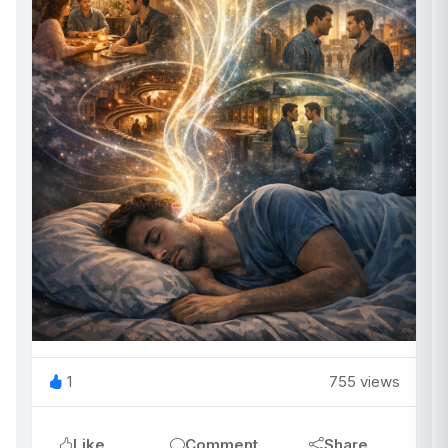
1
755 views
Like
Comment
Share