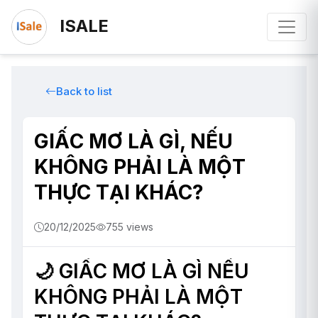
ISALE
Back to list
GIẤC MƠ LÀ GÌ, NẾU
KHÔNG PHẢI LÀ MỘT
THỰC TẠI KHÁC?
20/12/2025
755 views
🌙 GIẤC MƠ LÀ GÌ NẾU
KHÔNG PHẢI LÀ MỘT