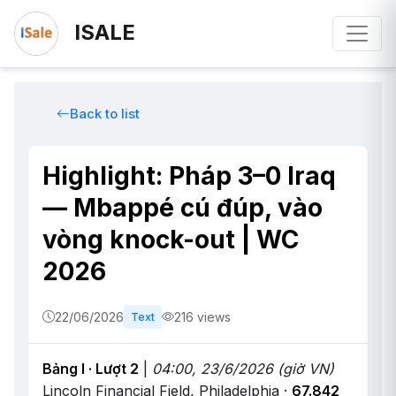
ISALE
Back to list
Highlight: Pháp 3–0 Iraq
— Mbappé cú đúp, vào
vòng knock-out | WC
2026
22/06/2026
216 views
Text
Bảng I · Lượt 2
|
04:00, 23/6/2026 (giờ VN)
Lincoln Financial Field, Philadelphia ·
67.842