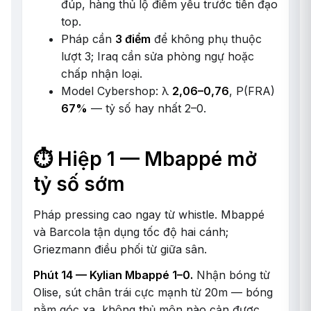
đúp, hàng thủ lộ điểm yếu trước tiền đạo
top.
Pháp cần
3 điểm
để không phụ thuộc
lượt 3; Iraq cần sửa phòng ngự hoặc
chấp nhận loại.
Model Cybershop: λ
2,06–0,76
, P(FRA)
67%
— tỷ số hay nhất 2–0.
⏱️ Hiệp 1 — Mbappé mở
tỷ số sớm
Pháp pressing cao ngay từ whistle. Mbappé
và Barcola tận dụng tốc độ hai cánh;
Griezmann điều phối từ giữa sân.
Phút 14 — Kylian Mbappé 1–0.
Nhận bóng từ
Olise, sút chân trái cực mạnh từ 20m — bóng
nằm góc xa, không thủ môn nào cản được.