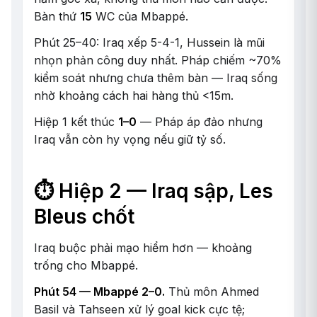
Bàn thứ
15
WC của Mbappé.
Phút 25–40: Iraq xếp 5-4-1, Hussein là mũi
nhọn phản công duy nhất. Pháp chiếm ~70%
kiểm soát nhưng chưa thêm bàn — Iraq sống
nhờ khoảng cách hai hàng thủ <15m.
Hiệp 1 kết thúc
1–0
— Pháp áp đảo nhưng
Iraq vẫn còn hy vọng nếu giữ tỷ số.
⏱️ Hiệp 2 — Iraq sập, Les
Bleus chốt
Iraq buộc phải mạo hiểm hơn — khoảng
trống cho Mbappé.
Phút 54 — Mbappé 2–0.
Thủ môn Ahmed
Basil và Tahseen xử lý goal kick cực tệ;