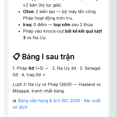
≥2 bàn (kỷ lục giải).
Olise:
2 kiến tạo — bộ máy tấn công
Pháp hoạt động trơn tru.
Iraq:
0 điểm —
loại sớm
sau 2 thua.
Pháp vào knock-out
bất kể kết quả lượt
3
vs Na Uy.
📋 Bảng I sau trận
1. Pháp
6đ
(+5) ✓ · 2. Na Uy 3đ · 3. Senegal
0đ · 4. Iraq 0đ ✗
Lượt 3:
Na Uy vs Pháp (26/6) — Haaland vs
Mbappé, tranh nhất bảng.
📊
Bảng xếp hạng & lịch WC 2026
·
Xác suất
vô địch