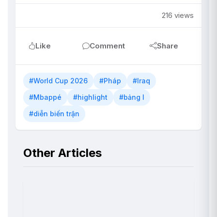
216 views
Like
Comment
Share
#World Cup 2026
#Pháp
#Iraq
#Mbappé
#highlight
#bảng I
#diễn biến trận
Other Articles