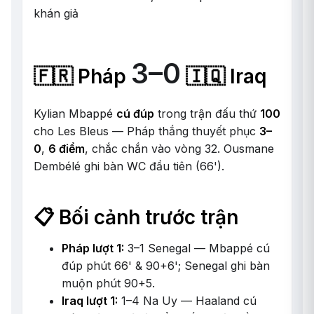
khán giả
3–0
🇫🇷 Pháp
🇮🇶 Iraq
Kylian Mbappé
cú đúp
trong trận đấu thứ
100
cho Les Bleus — Pháp thắng thuyết phục
3–
0
,
6 điểm
, chắc chắn vào vòng 32. Ousmane
Dembélé ghi bàn WC đầu tiên (66').
📋 Bối cảnh trước trận
Pháp lượt 1:
3–1 Senegal — Mbappé cú
đúp phút 66' & 90+6'; Senegal ghi bàn
muộn phút 90+5.
Iraq lượt 1:
1–4 Na Uy — Haaland cú