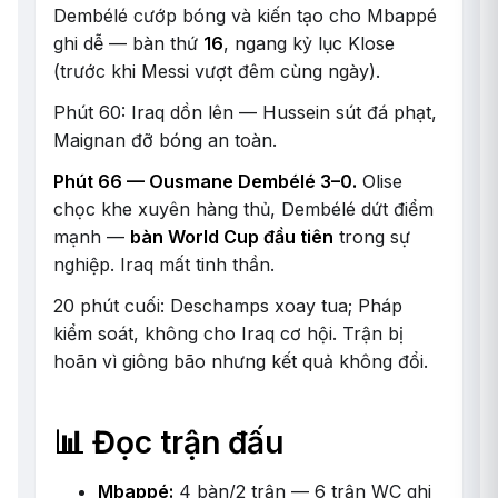
Dembélé cướp bóng và kiến tạo cho Mbappé
ghi dễ — bàn thứ
16
, ngang kỷ lục Klose
(trước khi Messi vượt đêm cùng ngày).
Phút 60: Iraq dồn lên — Hussein sút đá phạt,
Maignan đỡ bóng an toàn.
Phút 66 — Ousmane Dembélé 3–0.
Olise
chọc khe xuyên hàng thủ, Dembélé dứt điểm
mạnh —
bàn World Cup đầu tiên
trong sự
nghiệp. Iraq mất tinh thần.
20 phút cuối: Deschamps xoay tua; Pháp
kiểm soát, không cho Iraq cơ hội. Trận bị
hoãn vì giông bão nhưng kết quả không đổi.
📊 Đọc trận đấu
Mbappé:
4 bàn/2 trận — 6 trận WC ghi