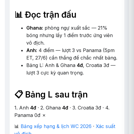
📊 Đọc trận đấu
Ghana:
phòng ngự xuất sắc — 21%
bóng nhưng lấy 1 điểm trước ứng viên
vô địch.
Anh:
4 điểm — lượt 3 vs Panama (5pm
ET, 27/6) cần thắng để chắc nhất bảng.
Bảng L: Anh & Ghana
4đ
, Croatia 3đ —
lượt 3 cực kỳ quan trọng.
📋 Bảng L sau trận
1. Anh
4đ
· 2. Ghana
4đ
· 3. Croatia 3đ · 4.
Panama 0đ ✗
📊
Bảng xếp hạng & lịch WC 2026
·
Xác suất
vô địch