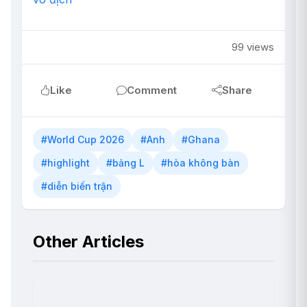
99 views
Like
Comment
Share
#World Cup 2026
#Anh
#Ghana
#highlight
#bảng L
#hòa không bàn
#diễn biến trận
Other Articles