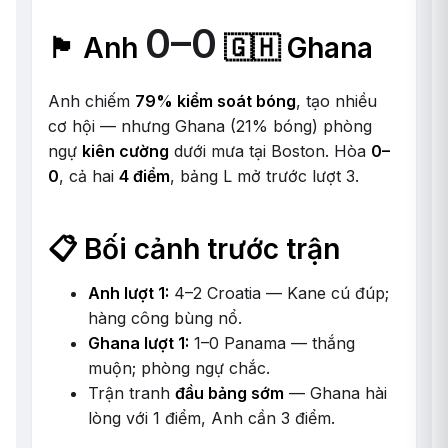
0–0
🏴󠁧󠁢󠁥󠁮󠁧󠁿 Anh
🇬🇭 Ghana
Anh chiếm
79% kiểm soát bóng
, tạo nhiều
cơ hội — nhưng Ghana (21% bóng) phòng
ngự
kiên cường
dưới mưa tại Boston. Hòa
0–
0
, cả hai
4 điểm
, bảng L mở trước lượt 3.
📋 Bối cảnh trước trận
Anh lượt 1:
4–2 Croatia — Kane cú đúp;
hàng công bùng nổ.
Ghana lượt 1:
1–0 Panama — thắng
muộn; phòng ngự chắc.
Trận tranh
đầu bảng sớm
— Ghana hài
lòng với 1 điểm, Anh cần 3 điểm.