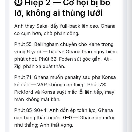
⏱️ Hiệp 2 — Cơ hội bị bỏ
lỡ, không ai thủng lưới
Anh thay Saka, đẩy full-back lên cao. Ghana
co cụm hơn, chờ phản công.
Phút 55: Bellingham chuyền cho Kane trong
vòng 6 yard — hậu vệ Ghana tháo nguy hiểm
phút chót. Phút 62: Foden sút góc gần, Ati-
Zigi phản xạ xuất thần.
Phút 71: Ghana muốn penalty sau pha Konsa
kéo áo — VAR không can thiệp. Phút 78:
Pickford và Konsa suýt mắc lỗi liên tiếp, may
mắn không mất bàn.
Phút 85–90+4: Anh dồn ép toàn lực; Ghana
cản bằng thân người.
0–0
— Ghana ăn mừng
như thắng; Anh thất vọng.