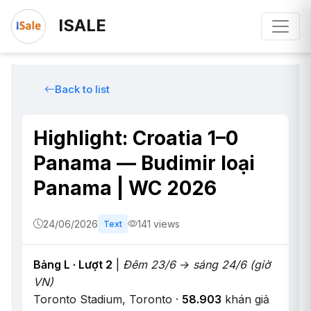
ISALE
Back to list
Highlight: Croatia 1–0
Panama — Budimir loại
Panama | WC 2026
24/06/2026
141 views
Text
Bảng L · Lượt 2
|
Đêm 23/6 → sáng 24/6 (giờ
VN)
Toronto Stadium, Toronto ·
58.903
khán giả