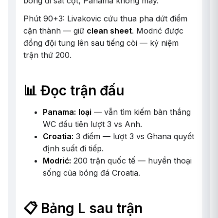
bóng đi sát cột, Panama không may.
Phút 90+3: Livakovic cứu thua pha dứt điểm
cận thành — giữ
clean sheet
. Modrić được
đồng đội tung lên sau tiếng còi — kỷ niệm
trận thứ 200.
📊 Đọc trận đấu
Panama:
loại
— vẫn tìm kiếm bàn thắng
WC đầu tiên lượt 3 vs Anh.
Croatia:
3 điểm — lượt 3 vs Ghana quyết
định suất đi tiếp.
Modrić:
200 trận quốc tế — huyền thoại
sống của bóng đá Croatia.
📋 Bảng L sau trận