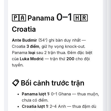
0–1
🇵🇦 Panama
🇭🇷
Croatia
Ante Budimir
(54') ghi bàn duy nhất —
Croatia
3 điểm
, giữ hy vọng knock-out.
Panama
loại
sau 2 trận thua. Đêm đặc biệt
của
Luka Modrić
— trận thứ
200
cho đội
tuyển.
📋 Bối cảnh trước trận
Panama lượt 1:
0–1 Ghana — thua muộn,
chưa có điểm.
Croatia lượt 1:
2–4 Anh — thua đậm dù