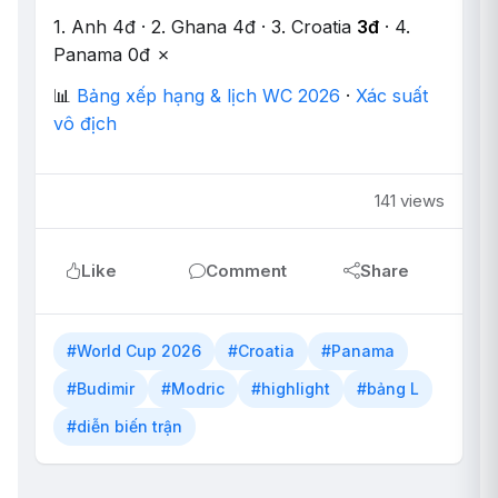
1. Anh 4đ · 2. Ghana 4đ · 3. Croatia
3đ
· 4.
Panama 0đ ✗
📊
Bảng xếp hạng & lịch WC 2026
·
Xác suất
vô địch
141 views
Like
Comment
Share
#World Cup 2026
#Croatia
#Panama
#Budimir
#Modric
#highlight
#bảng L
#diễn biến trận