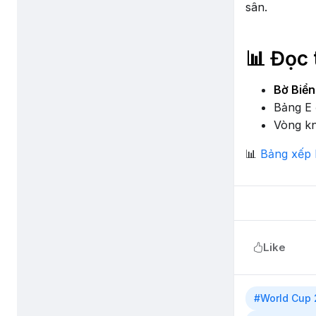
sân.
📊 Đọc 
Bờ Biể
Bảng E 
Vòng kn
📊
Bảng xếp 
Like
#World Cup