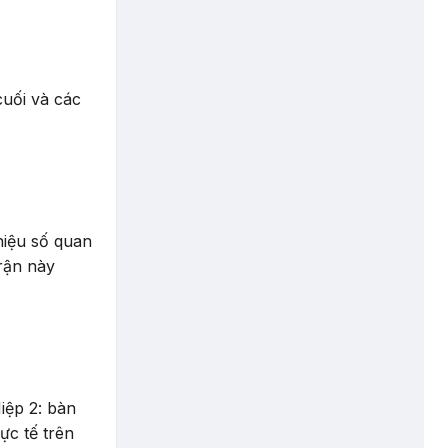
uối và các
hiệu số quan
rận này
Hiệp 2: bàn
ực tế trên