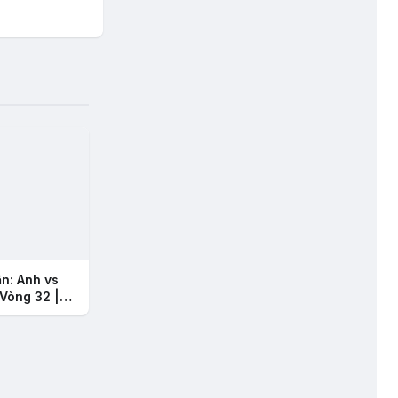
ận: Anh vs
Vòng 32 |