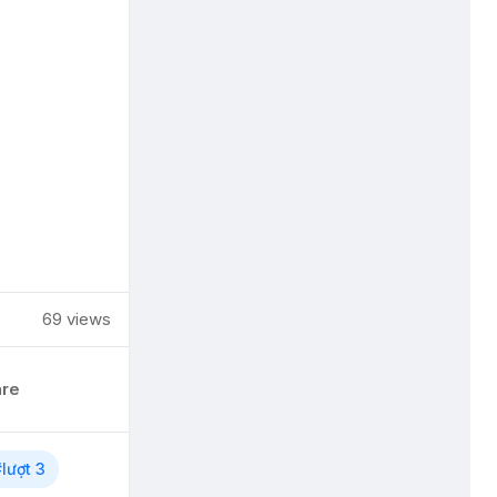
69 views
are
lượt 3