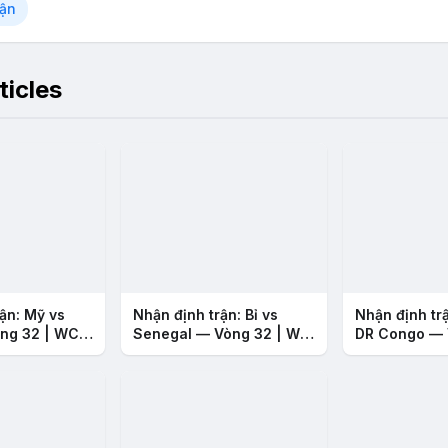
rận
ticles
ận: Mỹ vs
Nhận định trận: Bỉ vs
Nhận định tr
ng 32 | WC
Senegal — Vòng 32 | WC
DR Congo — 
2026
WC 2026