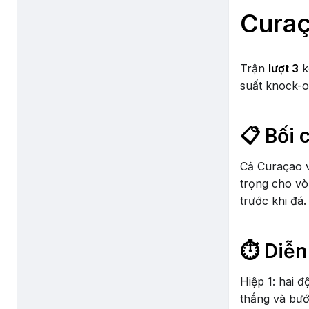
Cura
Trận
lượt 3
k
suất knock-o
📋 Bối 
Cả Curaçao v
trọng cho vò
trước khi đá.
⏱️ Diễn
Hiệp 1: hai đ
thắng và bướ