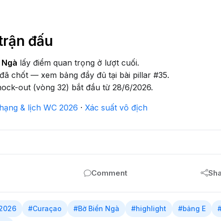
trận đấu
n Ngà
lấy điểm quan trọng ở lượt cuối.
đã chốt — xem bảng đầy đủ tại bài pillar #35.
ock-out (vòng 32) bắt đầu từ 28/6/2026.
hạng & lịch WC 2026
·
Xác suất vô địch
Comment
Sh
 2026
#Curaçao
#Bờ Biển Ngà
#highlight
#bảng E
#