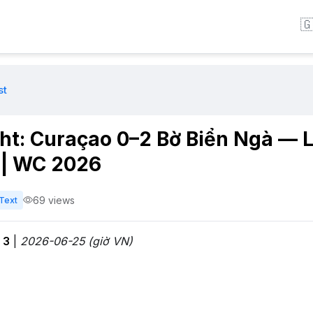

st
ght: Curaçao 0–2 Bờ Biển Ngà — L
 | WC 2026
69 views
Text
 3
|
2026-06-25 (giờ VN)