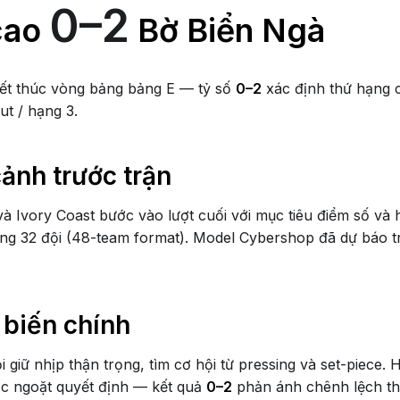
0–2
çao
Bờ Biển Ngà
ết thúc vòng bảng bảng E — tỷ số
0–2
xác định thứ hạng c
ut / hạng 3.
cảnh trước trận
à Ivory Coast bước vào lượt cuối với mục tiêu điểm số và 
ng 32 đội (48-team format). Model Cybershop đã dự báo t
 biến chính
ội giữ nhịp thận trọng, tìm cơ hội từ pressing và set-piece. 
c ngoặt quyết định — kết quả
0–2
phản ánh chênh lệch th