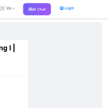
🇧
Login
EN
AI
Chat
g I |