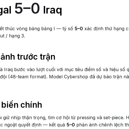
5–0
gal
Iraq
ết thúc vòng bảng bảng I — tỷ số
5–0
xác định thứ hạng c
ut / hạng 3.
cảnh trước trận
à Iraq bước vào lượt cuối với mục tiêu điểm số và hiệu số 
đội (48-team format). Model Cybershop đã dự báo trận nà
 biến chính
ội giữ nhịp thận trọng, tìm cơ hội từ pressing và set-piece. 
c ngoặt quyết định — kết quả
5–0
phản ánh chênh lệch th