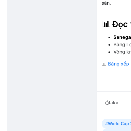
sân.
📊 Đọc 
Senega
Bảng I 
Vòng kn
📊
Bảng xếp 
Like
#World Cup