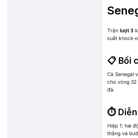
Sene
Trận
lượt 3
k
suất knock-o
📋 Bối 
Cả Senegal v
cho vòng 32 
đá.
⏱️ Diễn
Hiệp 1: hai đ
thắng và bướ