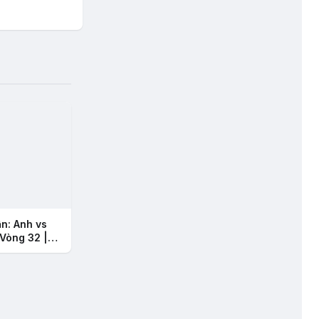
ận: Anh vs
Vòng 32 |