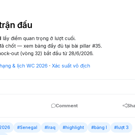
trận đấu
l
lấy điểm quan trọng ở lượt cuối.
đã chốt — xem bảng đầy đủ tại bài pillar #35.
ock-out (vòng 32) bắt đầu từ 28/6/2026.
hạng & lịch WC 2026
·
Xác suất vô địch
Comment
Sh
 2026
#Senegal
#Iraq
#highlight
#bảng I
#lượt 3