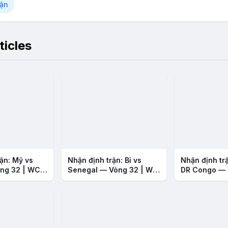
rận
ticles
ận: Mỹ vs
Nhận định trận: Bỉ vs
Nhận định tr
ng 32 | WC
Senegal — Vòng 32 | WC
DR Congo — 
2026
WC 2026