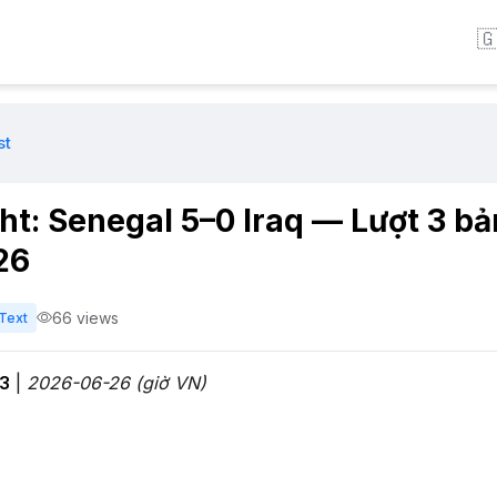

st
ht: Senegal 5–0 Iraq — Lượt 3 bản
26
66 views
Text
 3
|
2026-06-26 (giờ VN)