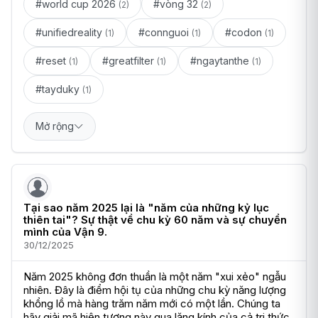
#world cup 2026
#vòng 32
(2)
(2)
#unifiedreality
#connguoi
#codon
(1)
(1)
(1)
#reset
#greatfilter
#ngaytanthe
(1)
(1)
(1)
#tayduky
(1)
Mở rộng
Tại sao năm 2025 lại là "năm của những kỷ lục
thiên tai"? Sự thật về chu kỳ 60 năm và sự chuyển
mình của Vận 9.
30/12/2025
Năm 2025 không đơn thuần là một năm "xui xẻo" ngẫu 
nhiên. Đây là điểm hội tụ của những chu kỳ năng lượng 
khổng lồ mà hàng trăm năm mới có một lần. Chúng ta 
hãy giải mã hiện tượng này qua lăng kính của cả tri thức 