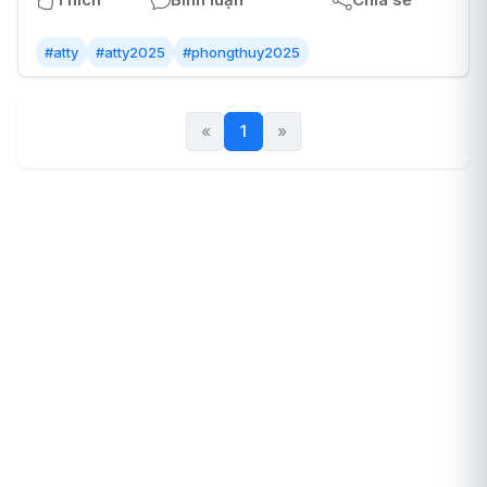
#atty
#atty2025
#phongthuy2025
«
1
(current)
»