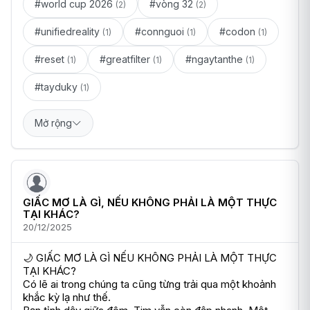
#world cup 2026
#vòng 32
(2)
(2)
#unifiedreality
#connguoi
#codon
(1)
(1)
(1)
#reset
#greatfilter
#ngaytanthe
(1)
(1)
(1)
#tayduky
(1)
Mở rộng
GIẤC MƠ LÀ GÌ, NẾU KHÔNG PHẢI LÀ MỘT THỰC
TẠI KHÁC?
20/12/2025
🌙 GIẤC MƠ LÀ GÌ NẾU KHÔNG PHẢI LÀ MỘT THỰC 
TẠI KHÁC?

Có lẽ ai trong chúng ta cũng từng trải qua một khoảnh 
khắc kỳ lạ như thế.
