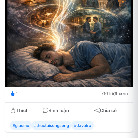
1
751 lượt xem
Thích
Bình luận
Chia sẻ
#giacmo
#thuctaisongsong
#davutru