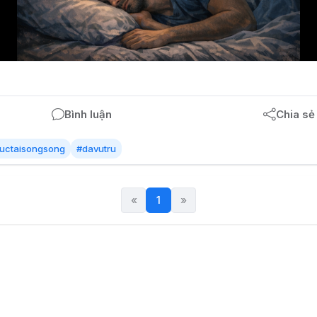
Bình luận
Chia sẻ
huctaisongsong
#davutru
«
1
(current)
»