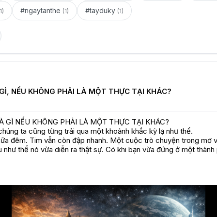
#ngaytanthe
#tayduky
1)
(1)
(1)
GÌ, NẾU KHÔNG PHẢI LÀ MỘT THỰC TẠI KHÁC?
À GÌ NẾU KHÔNG PHẢI LÀ MỘT THỰC TẠI KHÁC?

 chúng ta cũng từng trải qua một khoảnh khắc kỳ lạ như thế.

giữa đêm. Tim vẫn còn đập nhanh. Một cuộc trò chuyện trong mơ v
 như thể nó vừa diễn ra thật sự. Có khi bạn vừa đứng ở một thành