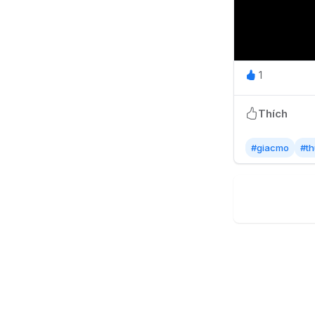
1
Thích
#giacmo
#t