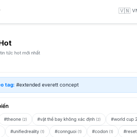
🇻🇳
V
T
 Hot
in tức hot mới nhất
o tag:
#extended everett concept
biến
#theone
#vật thể bay không xác định
#world cup 
(2)
(2)
#unifiedreality
#connguoi
#codon
#reset
(1)
(1)
(1)