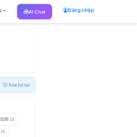
Đăng nhập
N
AI
Chat
Xóa bộ lọc
2026
(2)
(1)