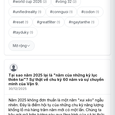
#world cup 2026
#vòng 32
(2)
(2)
#unifiedreality
#connguoi
#codon
(1)
(1)
(1)
#reset
#greatfilter
#ngaytanthe
(1)
(1)
(1)
#tayduky
(1)
Mở rộng
Tại sao năm 2025 lại là "năm của những kỷ lục
thiên tai"? Sự thật về chu kỳ 60 năm và sự chuyển
mình của Vận 9.
30/12/2025
Năm 2025 không đơn thuần là một năm "xui xẻo" ngẫu 
nhiên. Đây là điểm hội tụ của những chu kỳ năng lượng 
khổng lồ mà hàng trăm năm mới có một lần. Chúng ta 
hãy giải mã hiện tượng này qua lăng kính của cả tri thức 