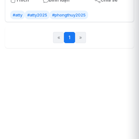
#atty
#atty2025
#phongthuy2025
«
1
(current)
»