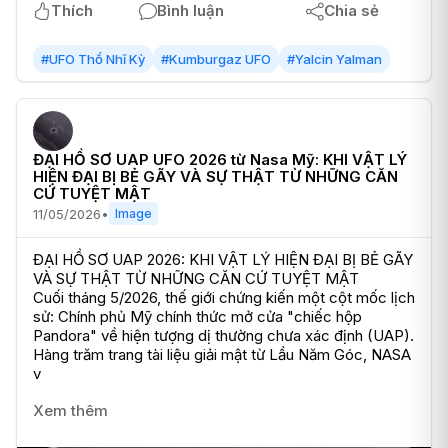
Thích
Bình luận
Chia sẻ
#UFO Thổ Nhĩ Kỳ
#Kumburgaz UFO
#Yalcin Yalman
ĐẠI HỒ SƠ UAP UFO 2026 từ Nasa Mỹ: KHI VẬT LÝ
HIỆN ĐẠI BỊ BẺ GÃY VÀ SỰ THẬT TỪ NHỮNG CĂN
CỨ TUYỆT MẬT
11/05/2026
•
Image
ĐẠI HỒ SƠ UAP 2026: KHI VẬT LÝ HIỆN ĐẠI BỊ BẺ GÃY 
VÀ SỰ THẬT TỪ NHỮNG CĂN CỨ TUYỆT MẬT

Cuối tháng 5/2026, thế giới chứng kiến một cột mốc lịch 
sử: Chính phủ Mỹ chính thức mở cửa "chiếc hộp 
Pandora" về hiện tượng dị thường chưa xác định (UAP). 
Hàng trăm trang tài liệu giải mật từ Lầu Năm Góc, NASA 
v
Xem thêm