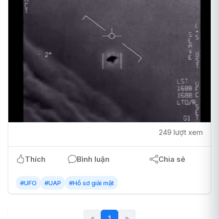
249 lượt xem
Thích
Bình luận
Chia sẻ
#UFO
#UAP
#Hồ sơ giải mật
«
1
(current)
»