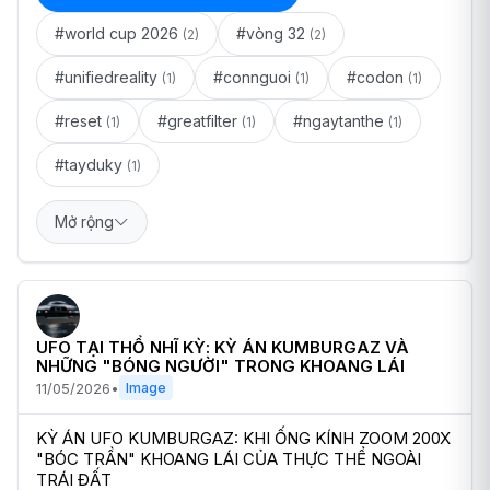
#world cup 2026
#vòng 32
(2)
(2)
#unifiedreality
#connguoi
#codon
(1)
(1)
(1)
#reset
#greatfilter
#ngaytanthe
(1)
(1)
(1)
#tayduky
(1)
Mở rộng
UFO TẠI THỔ NHĨ KỲ: KỲ ÁN KUMBURGAZ VÀ
NHỮNG "BÓNG NGƯỜI" TRONG KHOANG LÁI
11/05/2026
•
Image
KỲ ÁN UFO KUMBURGAZ: KHI ỐNG KÍNH ZOOM 200X 
"BÓC TRẦN" KHOANG LÁI CỦA THỰC THỂ NGOÀI 
TRÁI ĐẤT
