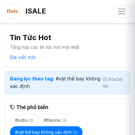
ISALE
Tin Tức Hot
Tổng hợp các tin tức hot mới nhất
Bài viết mới
Đang lọc theo tag:
#vật thể bay không
Xóa bộ
xác định
lọc
Thẻ phổ biến
#vutru
#theone
(2)
(2)
#vật thể bay không xác định
(2)