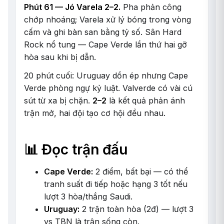
Phút 61 — Jó Varela 2–2.
Pha phản công
chớp nhoáng; Varela xử lý bóng trong vòng
cấm và ghi bàn san bằng tỷ số. Sân Hard
Rock nổ tung — Cape Verde lần thứ hai gỡ
hòa sau khi bị dẫn.
20 phút cuối: Uruguay dồn ép nhưng Cape
Verde phòng ngự kỷ luật. Valverde có vài cú
sút từ xa bị chặn.
2–2
là kết quả phản ánh
trận mở, hai đội tạo cơ hội đều nhau.
📊 Đọc trận đấu
Cape Verde:
2 điểm, bất bại — có thể
tranh suất đi tiếp hoặc hạng 3 tốt nếu
lượt 3 hòa/thắng Saudi.
Uruguay:
2 trận toàn hòa (2đ) — lượt 3
vs TBN là trận sống còn.