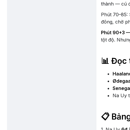
thành — cú 
Phút 70–85: 
đông, chờ p
Phút 90+3 —
tột độ. Nhưn
📊 Đọc 
Haalan
Ødegaa
Senegal
Na Uy t
📋 Bảng
1. Na Uy
6đ
(