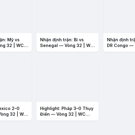
ận: Mỹ vs
Nhận định trận: Bỉ vs
Nhận định tr
ng 32 | WC
Senegal — Vòng 32 | WC
DR Congo — 
2026
WC 2026
exico 2–0
Highlight: Pháp 3–0 Thụy
Vòng 32 | WC
Điển — Vòng 32 | WC
2026