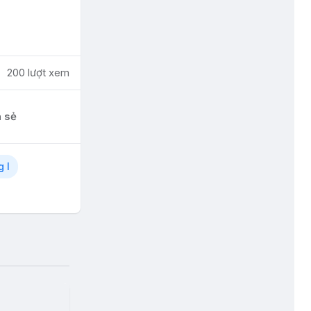
200 lượt xem
a sẻ
 I