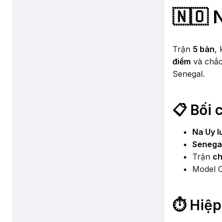
🇳🇴 
Trận
5 bàn
,
điểm
và chắc
Senegal.
📋 Bối 
Na Uy lư
Senegal
Trận
ch
Model 
⏱️ Hiệp