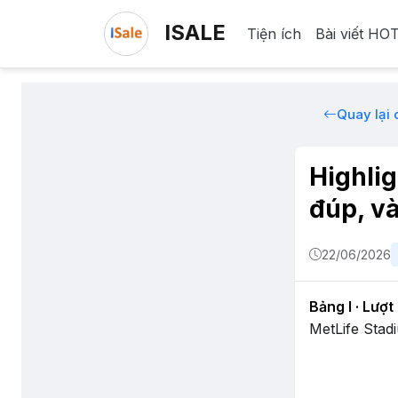
ISALE
Tiện ích
Bài viết HO
Quay lại
Highli
đúp, v
22/06/2026
Bảng I · Lượt
MetLife Stad