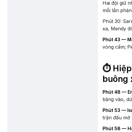
Hai đội giữ 
mỗi lần phản
Phút 30: Sar
xa, Mendy đ
Phút 43 — M
vòng cấm; Pe
⏱️ Hiệ
buông 
Phút 48 — Er
băng vào, dứ
Phút 53 — Is
trận đấu mở t
Phút 58 — H