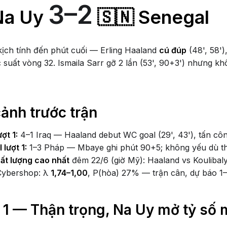
3–2
Na Uy
🇸🇳 Senegal
 kịch tính đến phút cuối — Erling Haaland
cú đúp
(48', 58'
 suất vòng 32. Ismaila Sarr gỡ 2 lần (53', 90+3') nhưng k
cảnh trước trận
ợt 1:
4–1 Iraq — Haaland debut WC goal (29', 43'), tấn cô
 lượt 1:
1–3 Pháp — Mbaye ghi phút 90+5; không yếu dù t
ất lượng cao nhất
đêm 22/6 (giờ Mỹ): Haaland vs Koulibal
Cybershop: λ
1,74–1,00
, P(hòa) 27% — trận cân, dự báo 1–
 1 — Thận trọng, Na Uy mở tỷ số