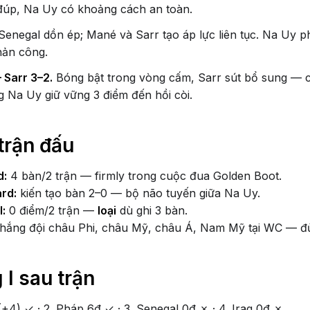
đúp, Na Uy có khoảng cách an toàn.
Senegal dồn ép; Mané và Sarr tạo áp lực liên tục. Na Uy 
hản công.
 Sarr 3–2.
Bóng bật trong vòng cấm, Sarr sút bổ sung — 
g Na Uy giữ vững 3 điểm đến hồi còi.
trận đấu
d:
4 bàn/2 trận — firmly trong cuộc đua Golden Boot.
rd:
kiến tạo bàn 2–0 — bộ não tuyến giữa Na Uy.
:
0 điểm/2 trận —
loại
dù ghi 3 bàn.
hắng đội châu Phi, châu Mỹ, châu Á, Nam Mỹ tại WC — đủ
 I sau trận
+4) ✓ · 2. Pháp 6đ ✓ · 3. Senegal 0đ ✗ · 4. Iraq 0đ ✗