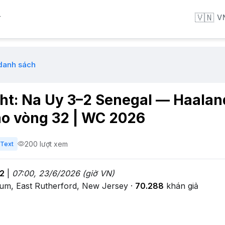
🇻🇳
V
T
 danh sách
ght: Na Uy 3–2 Senegal — Haalan
ào vòng 32 | WC 2026
200 lượt xem
Text
 2
|
07:00, 23/6/2026 (giờ VN)
ium, East Rutherford, New Jersey ·
70.288
khán giả