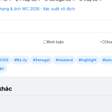
hạng & lịch WC 2026
·
Xác suất vô địch
Bình luận
Chi
 2026
#Na Uy
#Senegal
#Haaland
#highlight
#bảng
rận
 khác