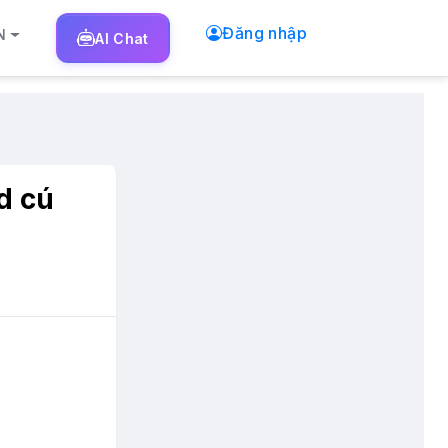
Đăng nhập
N
AI
Chat
d cú