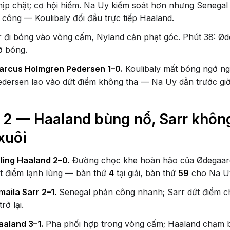
nhịp chặt; cơ hội hiếm. Na Uy kiểm soát hơn nhưng Senega
 công — Koulibaly đối đầu trực tiếp Haaland.
r đi bóng vào vòng cấm, Nyland cản phạt góc. Phút 38: Ød
ỡ bóng.
arcus Holmgren Pedersen 1–0.
Koulibaly mất bóng ngớ ng
dersen lao vào dứt điểm không tha — Na Uy dẫn trước giờ
p 2 — Haaland bùng nổ, Sarr khôn
xuôi
ling Haaland 2–0.
Đường chọc khe hoàn hảo của Ødegaar
t điểm lạnh lùng — bàn thứ
4
tại giải, bàn thứ
59
cho Na Uy
maila Sarr 2–1.
Senegal phản công nhanh; Sarr dứt điểm c
rở lại.
aaland 3–1.
Pha phối hợp trong vòng cấm; Haaland chạm 