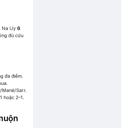
), Na Uy
6
hông đủ cứu
ng đa điểm.
hua.
y/Mané/Sarr.
1 hoặc 2–1.
 muộn