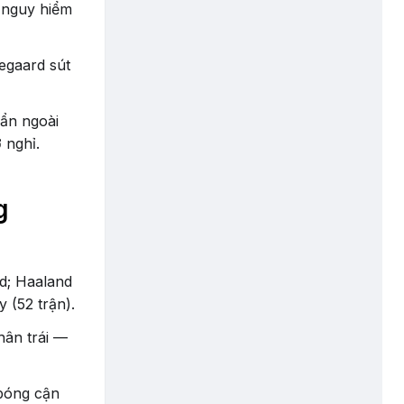
l nguy hiểm
egaard sút
ẩn ngoài
 nghỉ.
g
d; Haaland
 (52 trận).
hân trái —
bóng cận