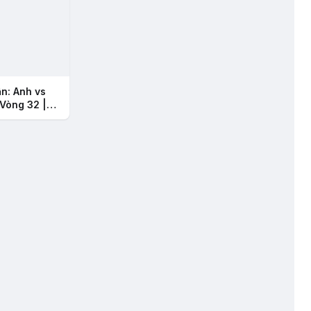
ận: Anh vs
Vòng 32 |