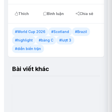
Thích
Bình luận
Chia sẻ
#World Cup 2026
#Scotland
#Brazil
#highlight
#bảng C
#lượt 3
#diễn biến trận
Bài viết khác