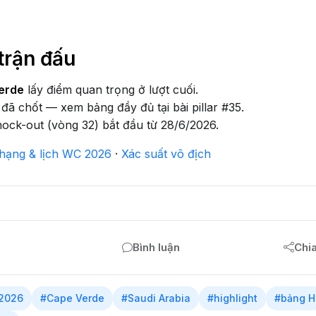
trận đấu
erde
lấy điểm quan trọng ở lượt cuối.
đã chốt — xem bảng đầy đủ tại bài pillar #35.
ock-out (vòng 32) bắt đầu từ 28/6/2026.
hạng & lịch WC 2026
·
Xác suất vô địch
Bình luận
Chi
 2026
#Cape Verde
#Saudi Arabia
#highlight
#bảng H