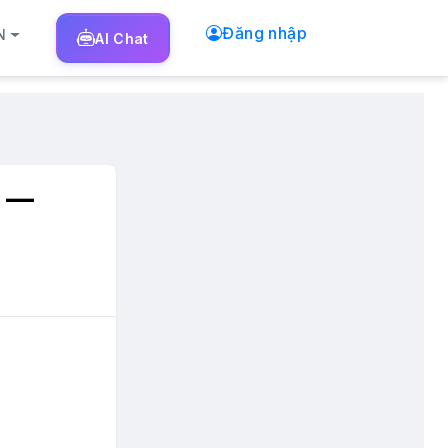
Đăng nhập
N
AI
Chat
a —