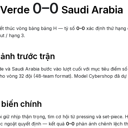
0–0
 Verde
Saudi Arabia
ết thúc vòng bảng bảng H — tỷ số
0–0
xác định thứ hạng 
ut / hạng 3.
cảnh trước trận
e và Saudi Arabia bước vào lượt cuối với mục tiêu điểm số
ho vòng 32 đội (48-team format). Model Cybershop đã dự 
 biến chính
ội giữ nhịp thận trọng, tìm cơ hội từ pressing và set-piece. 
c ngoặt quyết định — kết quả
0–0
phản ánh chênh lệch th