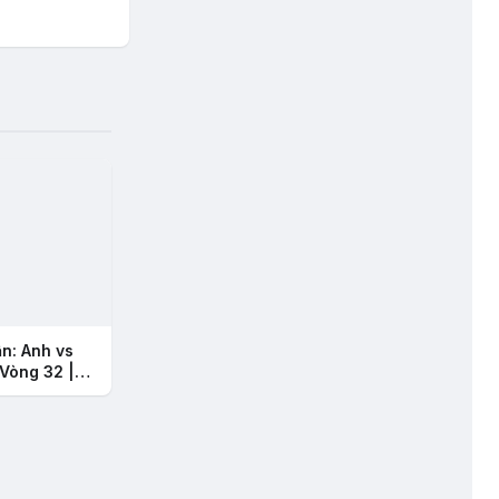
ận: Anh vs
Vòng 32 |