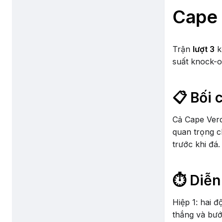
Cape
Trận
lượt 3
k
suất knock-o
📋 Bối 
Cả Cape Verd
quan trọng c
trước khi đá.
⏱️ Diễn
Hiệp 1: hai đ
thắng và bướ