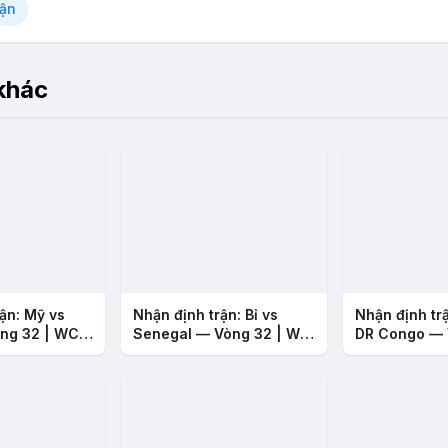
rận
 khác
ận: Mỹ vs
Nhận định trận: Bỉ vs
Nhận định tr
ng 32 | WC
Senegal — Vòng 32 | WC
DR Congo — 
2026
WC 2026