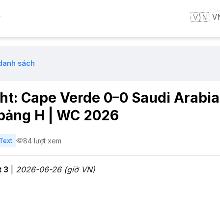
🇻🇳
V
T
 danh sách
ght: Cape Verde 0–0 Saudi Arabi
 bảng H | WC 2026
84 lượt xem
Text
t 3
|
2026-06-26 (giờ VN)